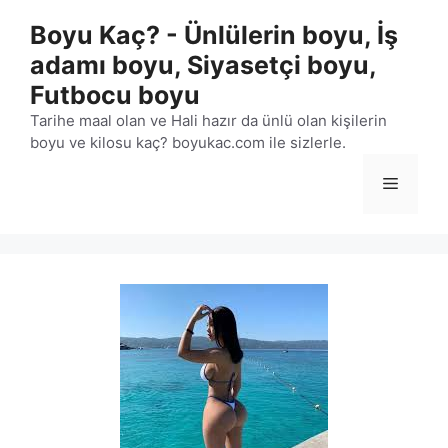
İçeriğe
Boyu Kaç? - Ünlülerin boyu, İş
atla
adamı boyu, Siyasetçi boyu,
Futbocu boyu
Tarihe maal olan ve Hali hazır da ünlü olan kişilerin
boyu ve kilosu kaç? boyukac.com ile sizlerle.
Menü