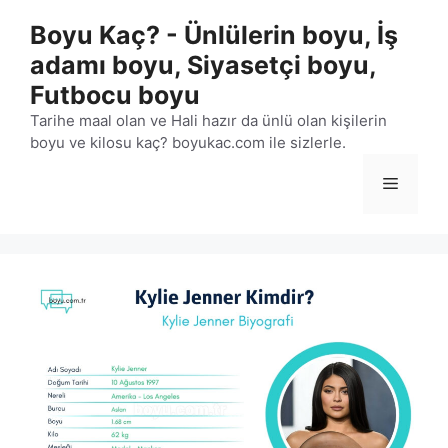
İçeriğe
Boyu Kaç? - Ünlülerin boyu, İş
atla
adamı boyu, Siyasetçi boyu,
Futbocu boyu
Tarihe maal olan ve Hali hazır da ünlü olan kişilerin
boyu ve kilosu kaç? boyukac.com ile sizlerle.
Menü