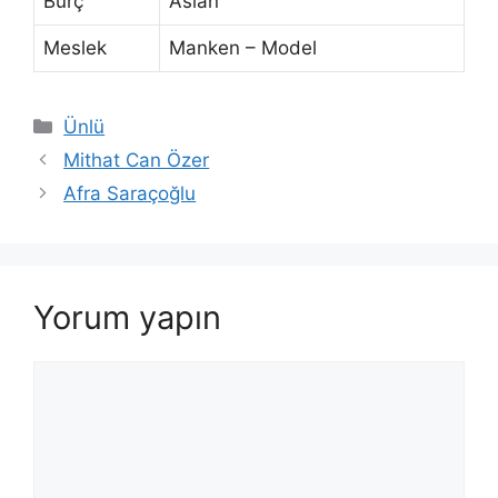
Burç
Aslan
Meslek
Manken – Model
Kategoriler
Ünlü
Mithat Can Özer
Afra Saraçoğlu
Yorum yapın
Yorum