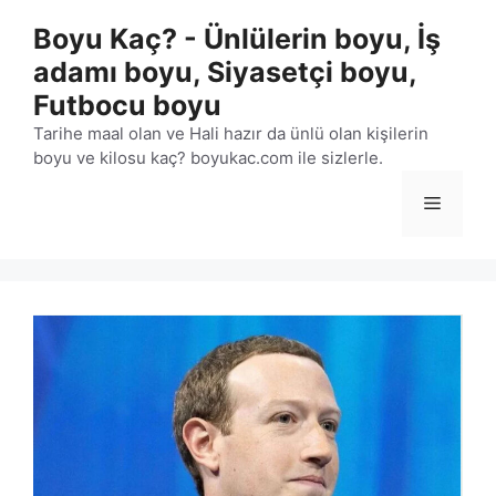
İçeriğe
Boyu Kaç? - Ünlülerin boyu, İş
atla
adamı boyu, Siyasetçi boyu,
Futbocu boyu
Tarihe maal olan ve Hali hazır da ünlü olan kişilerin
boyu ve kilosu kaç? boyukac.com ile sizlerle.
Menü