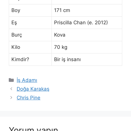
Boy
171 cm
Eş
Priscilla Chan (e. 2012)
Burç
Kova
Kilo
70 kg
Kimdir?
Bir iş insanı
Kategoriler
İş Adamı
Doğa Karakaş
Chris Pine
Yorum yapın