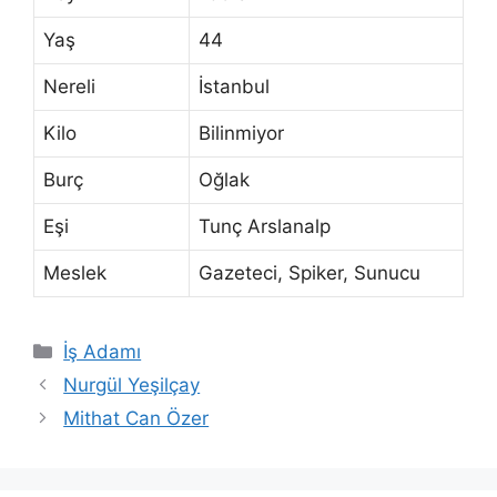
Yaş
44
Nereli
İstanbul
Kilo
Bilinmiyor
Burç
Oğlak
Eşi
Tunç Arslanalp
Meslek
Gazeteci, Spiker, Sunucu
Kategoriler
İş Adamı
Nurgül Yeşilçay
Mithat Can Özer