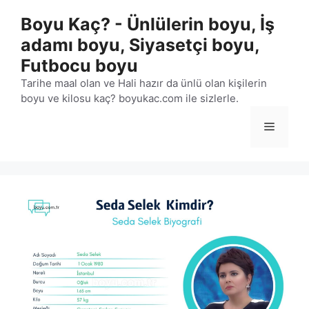
İçeriğe
Boyu Kaç? - Ünlülerin boyu, İş
atla
adamı boyu, Siyasetçi boyu,
Futbocu boyu
Tarihe maal olan ve Hali hazır da ünlü olan kişilerin
boyu ve kilosu kaç? boyukac.com ile sizlerle.
Menü