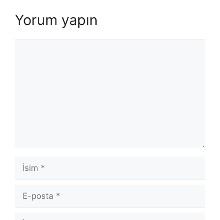
Yorum yapın
Yorum
İsim
E-
posta
İnternet